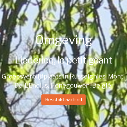
Omgeving
Liedericq, le petit géant
Groepsverblijfplaats in Russeignies, Mont-
De-L'Enclus, Henegouwen, België
Beschikbaarheid