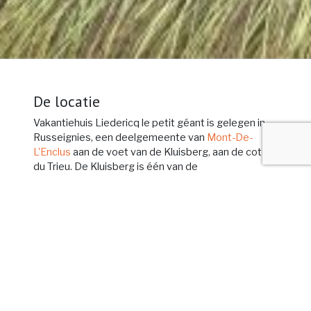
De locatie
Vakantiehuis Liedericq le petit géant is gelegen in
Russeignies, een deelgemeente van
Mont-De-
L'Enclus
aan de voet van de Kluisberg, aan de cote
du Trieu. De Kluisberg is één van de
Belgische
getuigenheuvels
. De noordflank ligt in de
provincie Oost-Vlaanderen op de grens van
WestVlaanderen, de zuidflank in Henegouwen,
Wallonië.
Het 300 hectare grote
Kluisbos
ligt pal op de
taalgrens. Het gebied ligt in Kluisbergen en Mont-
de-L'Enclus. Het Kluisbos prijkt op de top van de
Kluisberg! Deze 141 meter hoge berg is één van de
pronkstukken van de getuigenheuvels. In de buurt